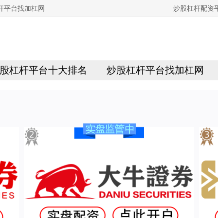
杆平台找加杠网
炒股杠杆配资
股杠杆平台十大排名
炒股杠杆平台找加杠网