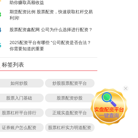
助你赚取高额收益
期货配资比例 股票配资，快速获取杠杆交易
3
利润!
4
股票配资鑫配网 公司为什么选择进行配资？
2025配资平台有哪些 “公司配资是否合法？
5
你需要知道的重要
标签列表
如何炒股
炒股股票配资平台
股票入门基础
股票配资炒股
股票杠杆平台排行
正规实盘配资平台
证券账户怎么配资
股票杠杆实力明道配资