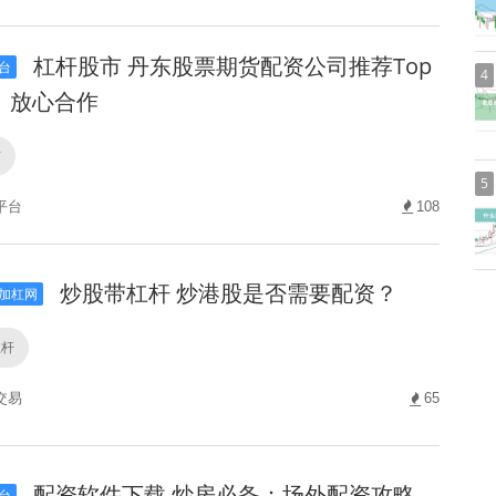
杠杆股市 丹东股票期货配资公司推荐Top
台
4
、放心合作
市
5
平台
108
炒股带杠杆 炒港股是否需要配资？
加杠网
杠杆
交易
65
配资软件下载 炒房必备：场外配资攻略
台