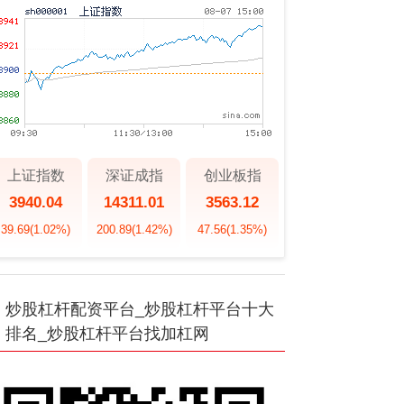
上证指数
深证成指
创业板指
3940.04
14311.01
3563.12
39.69
(1.02%)
200.89
(1.42%)
47.56
(1.35%)
炒股杠杆配资平台_炒股杠杆平台十大
排名_炒股杠杆平台找加杠网