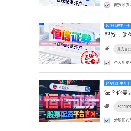
配资炒股
炒股杠杆平台十
配资，助
最安全
个人配资
炒股杠杆平台十
法？你需
2025
炒股配资